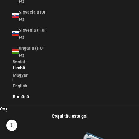
Ft)
Slovacia (HUF
Ft)
Slovenia (HUF
Ft)
Ungaria (HUF
Ft)
Română
Limbă
Magyar
English
Română
Coș
Coșul tău este gol
Mărește