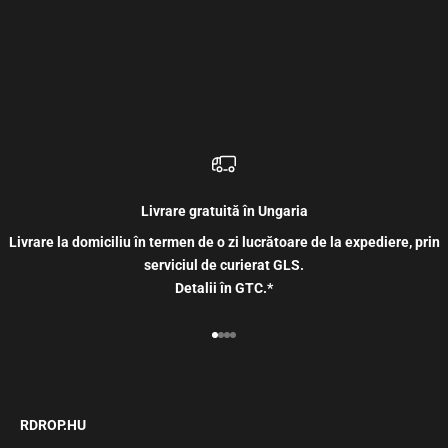
Livrare gratuită în Ungaria
Livrare la domiciliu în termen de o zi lucrătoare de la expediere, prin
serviciul de curierat GLS.
Detalii în GTC.*
Mergi la articolul 1
Mergi la articolul 2
Mergi la articolul 3
Mergi la articolul 4
RDROP.HU