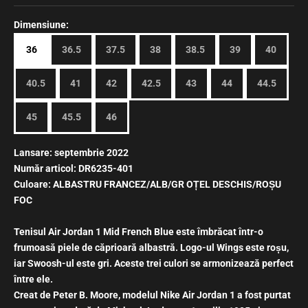
Dimensiune:
36
36.5
37.5
38
38.5
39
40
40.5
41
42
42.5
43
44
44.5
45
45.5
46
Lansare: septembrie 2022
Număr articol: DR6235-401
Culoare: ALBASTRU FRANCEZ/ALB/GR OȚEL DESCHIS/ROȘU
FOC
Tenisul Air Jordan 1 Mid French Blue este îmbrăcat într-o
frumoasă piele de căprioară albastră. Logo-ul Wings este roșu,
iar Swoosh-ul este gri. Aceste trei culori se armonizează perfect
între ele.
Creat de Peter B. Moore,
modelul Nike Air Jordan 1 a fost purtat