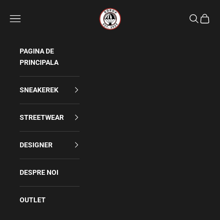
Sari la conținut
Rdrop
Meniu
Caută
Coș
PAGINA DE
PRINCIPALA
SNEAKEREK
STREETWEAR
DESIGNER
DESPRE NOI
OUTLET