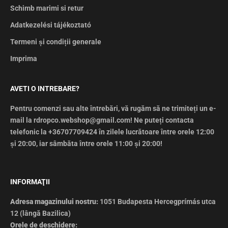
Schimb marimi si retur
Adatkezelési tájékoztató
Termeni și condiții generale
Imprima
AVETI O INTREBARE?
Pentru comenzi sau alte întrebări, vă rugăm să ne trimiteți un e-
mail la rdropco.webshop@gmail.com! Ne puteți contacta
telefonic la +36707709424 în zilele lucrătoare între orele 12:00
și 20:00, iar sâmbăta între orele 11:00 și 20:00!
INFORMAŢII
Adresa magazinului nostru:
1051 Budapesta Hercegprímás utca
12 (lângă Bazilica)
Orele de deschidere: