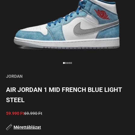
Mergi la articolul 1
Mergi la articolul 2
Mergi la articolul 3
Mergi la articolul 4
Mergi la articolul 5
JORDAN
AIR JORDAN 1 MID FRENCH BLUE LIGHT
STEEL
Preț redus
Preț normal
59.990 Ft
69.990 Ft
Mérettáblázat