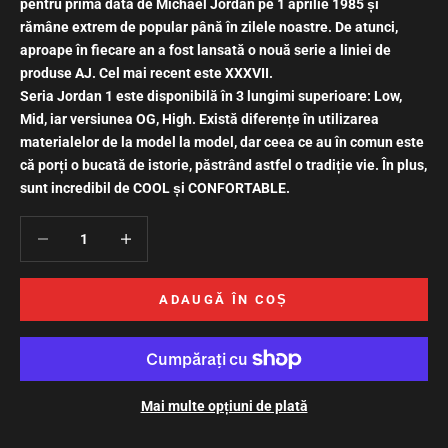
pentru prima dată de Michael Jordan pe 1 aprilie 1985 și
rămâne extrem de popular până în zilele noastre.
De atunci,
aproape în fiecare an a fost lansată o nouă serie a liniei de
produse AJ. Cel mai recent este XXXVII.
Seria Jordan 1 este disponibilă în 3 lungimi superioare: Low,
Mid, iar versiunea OG, High. Există diferențe în utilizarea
materialelor de la model la model, dar ceea ce au în comun este
că porți o bucată de istorie, păstrând astfel o tradiție vie. În plus,
sunt incredibil de COOL și CONFORTABLE.
Scade cantitatea
Crește cantitatea
ADAUGĂ ÎN COȘ
Mai multe opțiuni de plată