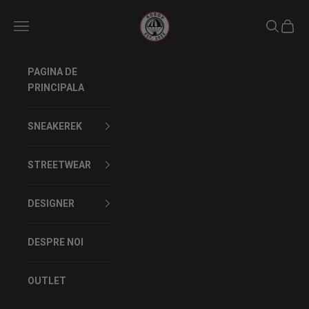
Sari la conținut
Rdrop
Meniu
Caută
Coș
PAGINA DE
PRINCIPALA
SNEAKEREK
STREETWEAR
DESIGNER
DESPRE NOI
OUTLET