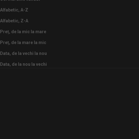
Alfabetic, A-Z
Alfabetic, Z-A
Preț, de la mic la mare
Preț, de la mare la mic
Data, de la vechi la nou
Data, de la nou la vechi
ECONOMISEȘTE 29%
ECONOMISEȘTE 14%
AIR JORDAN 1 LOW
AIR JORDAN 1 LOW TIE-DYE
ALUMINUM
Preț redus
Preț normal
De la
59.990 Ft
69.990 Ft
Preț redus
Preț normal
De la
59.990 Ft
84.990 Ft