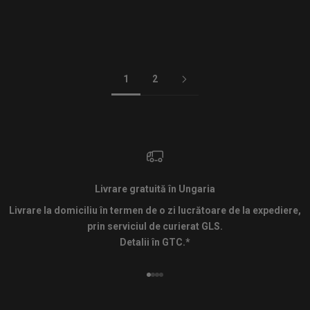
AIR JORDAN 1 LOW LIGHT
AIR JORDAN 1 RETRO LOW OG
SMOKE GREY
BLACK DARK POWDER BLUE
Preț redus
Preț redus
De la
109.990 Ft
79.990 Ft
1
2
Livrare gratuită în Ungaria
Livrare la domiciliu în termen de o zi lucrătoare de la expediere,
prin serviciul de curierat GLS.
Detalii în GTC.*
Mergi la articolul 1
Mergi la articolul 2
Mergi la articolul 3
Mergi la articolul 4