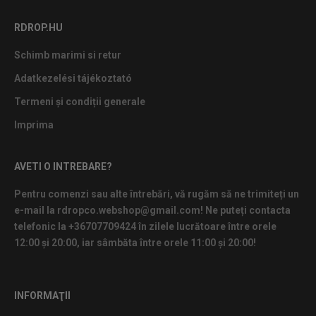
RDROP.HU
Schimb marimi si retur
Adatkezelési tájékoztató
Termeni și condiții generale
Imprima
AVETI O INTREBARE?
Pentru comenzi sau alte întrebări, vă rugăm să ne trimiteți un
e-mail la rdropco.webshop@gmail.com! Ne puteți contacta
telefonic la +36707709424 în zilele lucrătoare între orele
12:00 și 20:00, iar sâmbăta între orele 11:00 și 20:00!
INFORMAŢII