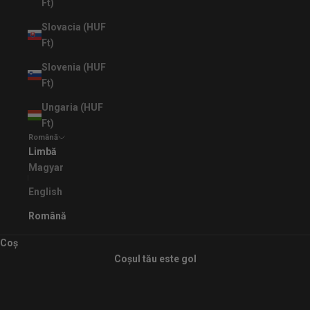
Ft)
Slovacia (HUF
Ft)
Slovenia (HUF
Ft)
Ungaria (HUF
Ft)
Română
Limbă
Magyar
English
Română
AIR JORDAN 1 LOW
Coș
Coșul tău este gol