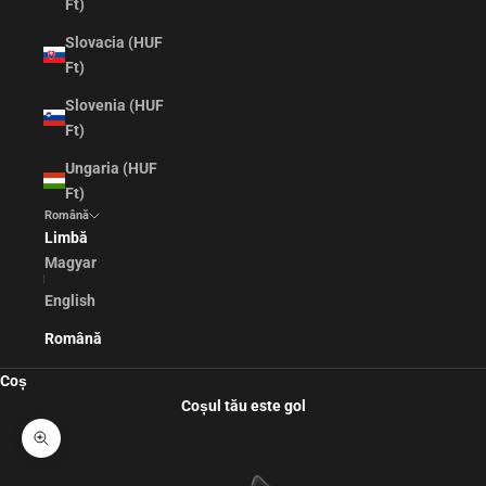
Ft)
Slovacia (HUF
Ft)
Slovenia (HUF
Ft)
Ungaria (HUF
Ft)
Română
Limbă
Magyar
English
Română
Coș
Coșul tău este gol
Mărește