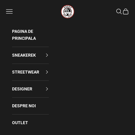
Sari la conținut
Rdrop
Meniu
Caută
Coș
PAGINA DE
PRINCIPALA
SNEAKEREK
STREETWEAR
DESIGNER
DESPRE NOI
OUTLET