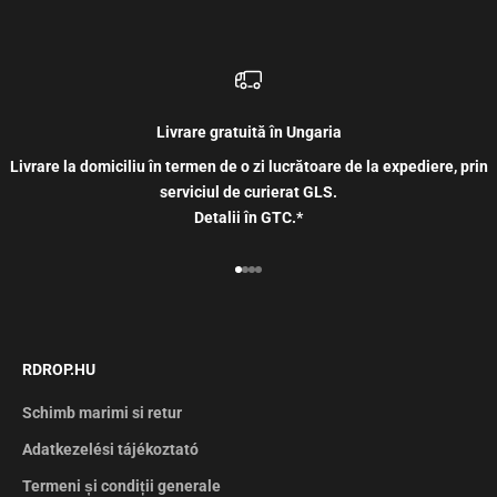
Livrare gratuită în Ungaria
Livrare la domiciliu în termen de o zi lucrătoare de la expediere, prin
serviciul de curierat GLS.
Detalii în GTC.*
Mergi la articolul 1
Mergi la articolul 2
Mergi la articolul 3
Mergi la articolul 4
RDROP.HU
Schimb marimi si retur
Adatkezelési tájékoztató
Termeni și condiții generale