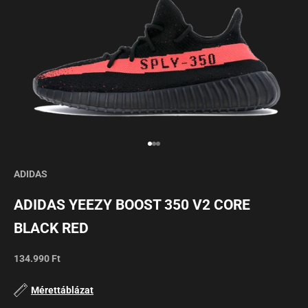
Mergi la articolul 1
Mergi la articolul 2
Mergi la articolul 3
ADIDAS
ADIDAS YEEZY BOOST 350 V2 CORE
BLACK RED
Preț redus
134.990 Ft
Mérettáblázat