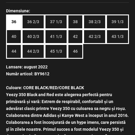
Dimensiune:
36
36 2/3
37 1/3
38
38 2/3
39 1/3
40
40 2/3
41 1/3
42
42 2/3
43 1/3
44
44 2/3
45 1/3
46
Lansare: august 2022
Număr articol:
BY9612
Culoare: CORE
BLACK/RED/CORE BLACK
Yeezy 350 Black and Red este alegerea perfectă pentru
primăvară și vară: Extrem de respirabil, confortabil și un
adevărat clasic printre Yeezy 350 cu culoarea sa negru și roșu.
Colaborarea dintre Adidas și Kanye West a început în anul 2016.
Colaborarea a fost înconjurată de un hype imens, care persistă
şi în zilele noastre. Primul succes a fost modelul Yeezy 350 și