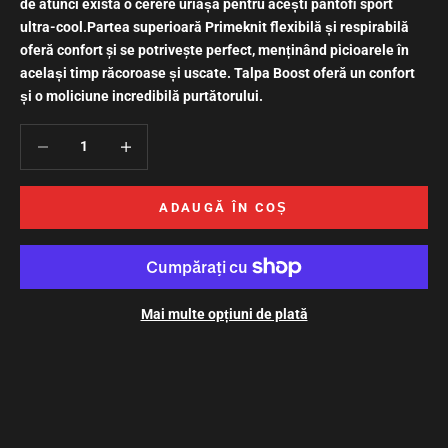
de atunci există o cerere uriașă pentru acești pantofi sport
ultra-cool.
Partea superioară Primeknit flexibilă și respirabilă
oferă confort şi se potriveşte perfect, menținând picioarele în
același timp răcoroase și uscate. Talpa Boost oferă un confort
și o moliciune incredibilă purtătorului.
Scade cantitatea
Crește cantitatea
ADAUGĂ ÎN COȘ
Mai multe opțiuni de plată