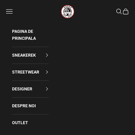
Sari la conținut
Rdrop
Meniu
Caută
Coș
PAGINA DE
PRINCIPALA
SNEAKEREK
STREETWEAR
DESIGNER
DESPRE NOI
OUTLET