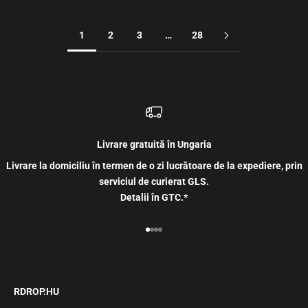
1
2
3
…
28
Livrare gratuită în Ungaria
Livrare la domiciliu în termen de o zi lucrătoare de la expediere, prin
serviciul de curierat GLS.
Detalii în GTC.*
Mergi la articolul 1
Mergi la articolul 2
Mergi la articolul 3
Mergi la articolul 4
RDROP.HU