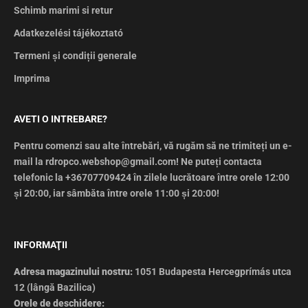
Schimb marimi si retur
Adatkezelési tájékoztató
Termeni și condiții generale
Imprima
AVETI O INTREBARE?
Pentru comenzi sau alte întrebări, vă rugăm să ne trimiteți un e-
mail la rdropco.webshop@gmail.com! Ne puteți contacta
telefonic la +36707709424 în zilele lucrătoare între orele 12:00
și 20:00, iar sâmbăta între orele 11:00 și 20:00!
INFORMAŢII
Adresa magazinului nostru:
1051 Budapesta Hercegprímás utca
12 (lângă Bazilica)
Orele de deschidere: