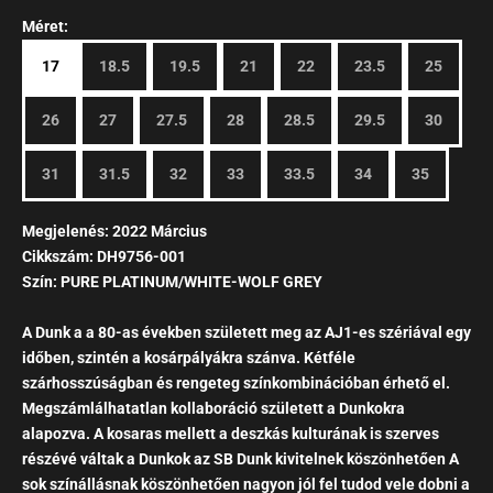
Méret:
17
18.5
19.5
21
22
23.5
25
26
27
27.5
28
28.5
29.5
30
31
31.5
32
33
33.5
34
35
Megjelenés: 2022 Március
Cikkszám:
DH9756-001
Szín:
PURE PLATINUM/WHITE-WOLF GREY
A Dunk a
a 80-as években született meg az
AJ1-es szériával egy
időben, szintén a kosárpályákra szánva. Kétféle
szárhosszúságban és rengeteg színkombinációban érhető el.
Megszámlálhatatlan kollaboráció született a Dunkokra
alapozva. A kosaras mellett a deszkás kulturának is szerves
részévé váltak a Dunkok az SB Dunk kivitelnek köszönhetően A
sok színállásnak köszönhetően nagyon jól fel tudod vele dobni a