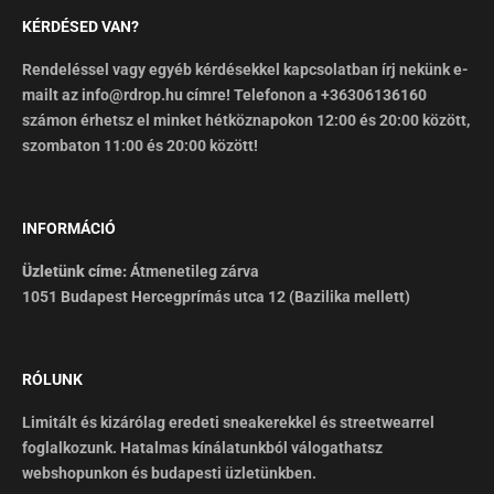
KÉRDÉSED VAN?
Rendeléssel vagy egyéb kérdésekkel kapcsolatban írj nekünk e-
mailt az info@rdrop.hu címre! Telefonon a +36306136160
számon érhetsz el minket hétköznapokon 12:00 és 20:00 között,
szombaton 11:00 és 20:00 között!
INFORMÁCIÓ
Üzletünk címe:
Átmenetileg zárva
1051 Budapest Hercegprímás utca 12 (Bazilika mellett)
RÓLUNK
Limitált és kizárólag eredeti sneakerekkel és streetwearrel
foglalkozunk. Hatalmas kínálatunkból válogathatsz
webshopunkon és budapesti üzletünkben.