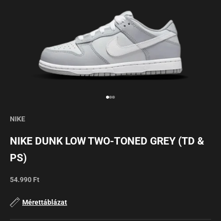
NIKE
NIKE DUNK LOW TWO-TONED GREY (TD &
PS)
Sale
54.990 Ft
Mérettáblázat