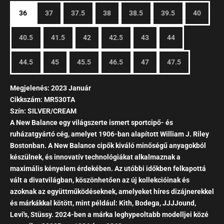
36
37
37.5
38
38.5
39.5
40
40.5
41.5
42
42.5
43
44
44.5
45
45.5
46.5
47
47.5
Megjelenés: 2023 Január
Cikkszám: MR530TA
Szín: SILVER/CREAM
A New Balance egy világszerte ismert sportcipő- és
ruházatgyártó cég, amelyet 1906-ban alapított William J. Riley
Bostonban. A New Balance cipők kiváló minőségű anyagokból
készülnek, és innovatív technológiákat alkalmaznak a
maximális kényelem érdekében. Az utóbbi időkben felkapottá
vált a divatvilágban, köszönhetően az új kollekcióinak és
azoknak az együttműködéseknek, amelyeket híres dizájnerekkel
és márkákkal kötött, mint például: Kith, Bodega, JJJJound,
Levi's, Stüssy. 2024-ben a márka leghypeoltabb modelljei közé