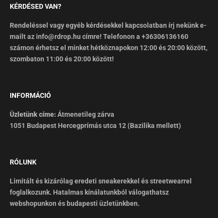
KÉRDÉSED VAN?
Rendeléssel vagy egyéb kérdésekkel kapcsolatban írj nekünk e-
mailt az info@rdrop.hu címre! Telefonon a +36306136160
számon érhetsz el minket hétköznapokon 12:00 és 20:00 között,
szombaton 11:00 és 20:00 között!
INFORMÁCIÓ
Üzletünk címe:
Átmenetileg zárva
1051 Budapest Hercegprímás utca 12 (Bazilika mellett)
RÓLUNK
Limitált és kizárólag eredeti sneakerekkel és streetwearrel
foglalkozunk. Hatalmas kínálatunkból válogathatsz
webshopunkon és budapesti üzletünkben.