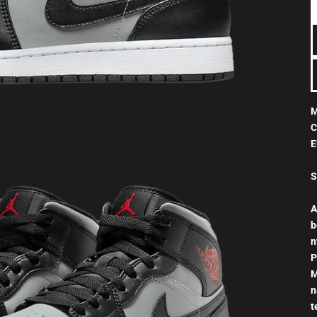
M
C
E
S
A
b
n
P
M
n
t