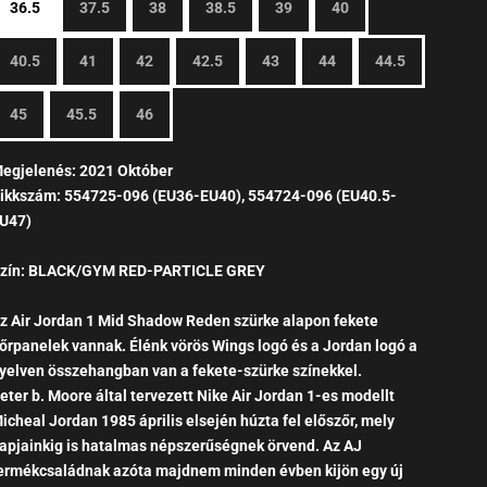
36.5
37.5
38
38.5
39
40
40.5
41
42
42.5
43
44
44.5
45
45.5
46
egjelenés: 2021 Október
ikkszám: 554725-096 (EU36-EU40), 554724-096 (EU40.5-
U47)
zín: BLACK/GYM RED-PARTICLE GREY
z Air Jordan 1 Mid Shadow Reden szürke alapon fekete
őrpanelek vannak. Élénk vörös Wings logó és a Jordan logó a
yelven összehangban van a fekete-szürke színekkel.
eter b. Moore által tervezett
Nike Air Jordan 1-es modellt
icheal Jordan 1985 április elsején húzta fel előszőr, mely
apjainkig is hatalmas népszerűségnek örvend.
Az AJ
ermékcsaládnak azóta majdnem minden évben kijön egy új