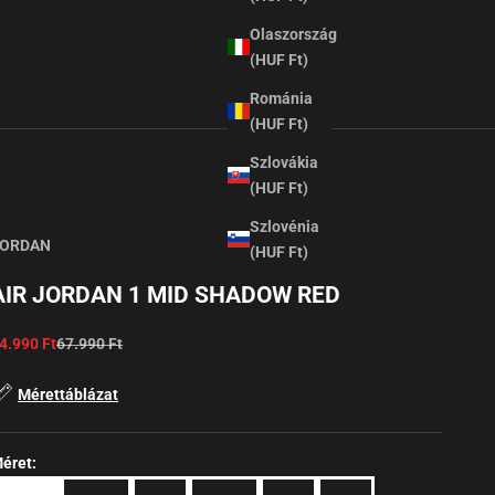
Olaszország
(HUF Ft)
Románia
(HUF Ft)
Szlovákia
(HUF Ft)
Szlovénia
JORDAN
(HUF Ft)
AIR JORDAN 1 MID SHADOW RED
ale
4.990 Ft
67.990 Ft
Mérettáblázat
éret: