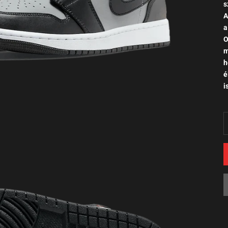
s
A
a
O
m
h
é
i