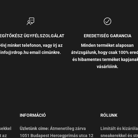
EGÍTŐKÉSZ ÜGYFÉLSZOLGÁLAT
EREDETISÉG GARANCIA
Hívj minket telefonon, vagy írj az
Minden terméket alaposan
info@rdrop.hu email címünkre.
átvizsgálunk, hogy csak 100% ered
és hibamentes terméket kapjana
vásárlóink.
INFORMÁCIÓ
RÓLUNK
sekkel
Üzletünk címe:
Átmenetileg zárva
Limitált és kizáról
t az
1051 Budapest Hercegprímás utca 12
sneakerekkel és st