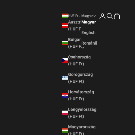
Bejelentkezés
Keresés
HUF Ft
Magyar
Ausztria
Magyar
(HUF Ft)
English
Bulgária
Română
(HUF Ft)
Csehország
(HUF Ft)
Görögország
(HUF Ft)
Horvátország
(HUF Ft)
Lengyelország
(HUF Ft)
Magyarország
(HUF Ft)