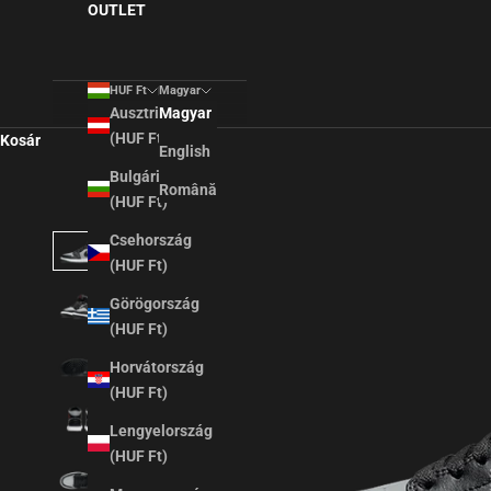
OUTLET
HUF Ft
Magyar
Ausztria
Magyar
(HUF Ft)
Kosár
English
Bulgária
Română
(HUF Ft)
Csehország
(HUF Ft)
Görögország
(HUF Ft)
Horvátország
(HUF Ft)
Lengyelország
(HUF Ft)