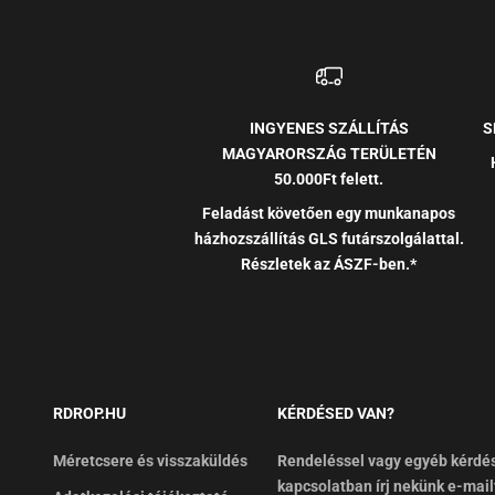
INGYENES SZÁLLÍTÁS
S
MAGYARORSZÁG TERÜLETÉN
50.000Ft felett.
Feladást követően egy munkanapos
házhozszállítás GLS futárszolgálattal.
Részletek az ÁSZF-ben.*
RDROP.HU
KÉRDÉSED VAN?
Méretcsere és visszaküldés
Rendeléssel vagy egyéb kérdé
kapcsolatban írj nekünk e-mail