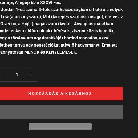
zériája, A legújabb a XXXVII-es.
 Jordan 1-es széria 3-féle szárhosszúságban érhető el, melyek
 Low (alacsonyszárú), Mid (közepes szárhosszúságú), illetve az
G verzió, a High (magasszárú) kivitel. Anyaghasználatban
odellenként előfordulnak eltérések, viszont közös bennük,
ogy a történelem egy darabkáját hordod magadon, ezzel
letben tartva egy generációkat átívelő hagyományt. Emelett
szonyatosan MENŐK és KÉNYELMESEK.
HOZZÁADÁS A KOSÁRHOZ