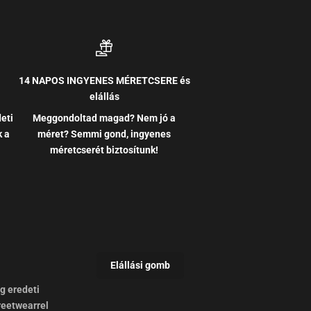
14 NAPOS INGYENES MÉRETCSERE és
elállás
eti
Meggondoltad magad? Nem jó a
k a
méret? Semmi gond, ingyenes
méretcserét biztosítunk!
ag eredeti
reetwearrel