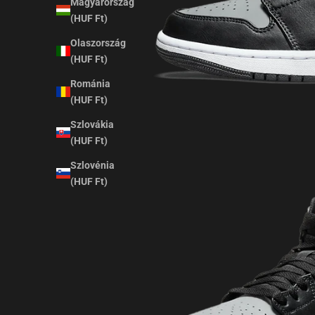
Magyarország
(HUF Ft)
Olaszország
(HUF Ft)
Románia
(HUF Ft)
Szlovákia
(HUF Ft)
Szlovénia
(HUF Ft)