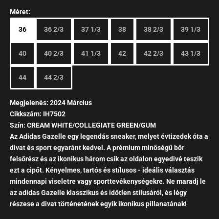
Méret:
36
36 2/3
37 1/3
38
38 2/3
39 1/3
40
40 2/3
41 1/3
42
42 2/3
43 1/3
44
44 2/3
Megjelenés: 2024 Március
Cikkszám: IH7502
Szín: CREAM WHITE/COLLEGIATE GREEN/GUM
Az Adidas Gazelle egy legendás sneaker, melyet évtizedek óta a
divat és sport egyaránt kedvel. A prémium minőségű bőr
felsőrész és az ikonikus három csík az oldalon egyedivé teszik
ezt a cipőt. Kényelmes, tartós és stílusos - ideális választás
mindennapi viseletre vagy sporttevékenységekre. Ne maradj le
az adidas Gazelle klasszikus és időtlen stílusáról, és légy
részese a divat történetének egyik ikonikus pillanatának!