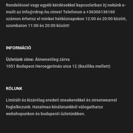
Rendeléssel vagy egyéb kérdésekkel kapcsolatban írj nekünk e-
mailt az info@rdrop.hu címre! Telefonon a +36306136160
számon érhetsz el minket hétköznapokon 12:00 és 20:00 között,
szombaton 11:00 és 20:00 között!
INFORMÁCIÓ
Üzletünk címe:
Átmenetileg zárva
1051 Budapest Hercegprímás utca 12 (Bazilika mellett)
RÓLUNK
Limitált és kizárólag eredeti sneakerekkel és streetwearrel
foglalkozunk. Hatalmas kínálatunkból válogathatsz
webshopunkon és budapesti üzletünkben.