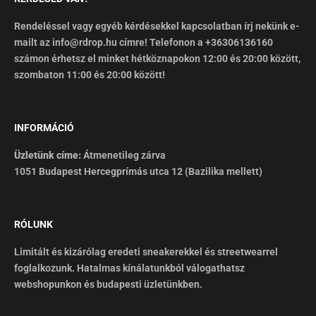
Rendeléssel vagy egyéb kérdésekkel kapcsolatban írj nekünk e-
mailt az info@rdrop.hu címre! Telefonon a +36306136160
számon érhetsz el minket hétköznapokon 12:00 és 20:00 között,
szombaton 11:00 és 20:00 között!
INFORMÁCIÓ
Üzletünk címe:
Átmenetileg zárva
1051 Budapest Hercegprímás utca 12 (Bazilika mellett)
RÓLUNK
Limitált és kizárólag eredeti sneakerekkel és streetwearrel
foglalkozunk. Hatalmas kínálatunkból válogathatsz
webshopunkon és budapesti üzletünkben.