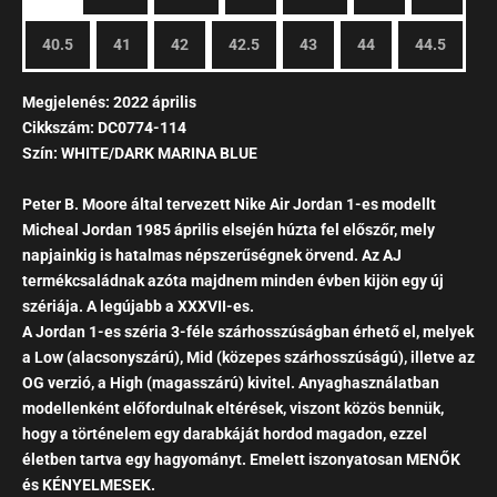
40.5
41
42
42.5
43
44
44.5
Megjelenés: 2022 április
Cikkszám: DC0774-114
Szín: WHITE/DARK MARINA BLUE
Peter B. Moore által tervezett
Nike Air Jordan 1-es modellt
Micheal Jordan 1985 április elsején húzta fel előszőr, mely
napjainkig is hatalmas népszerűségnek örvend. Az AJ
termékcsaládnak azóta majdnem minden évben kijön egy új
szériája. A legújabb a XXXVII-es.
A Jordan 1-es széria 3-féle szárhosszúságban érhető el, melyek
a Low (alacsonyszárú), Mid (közepes szárhosszúságú), illetve az
OG verzió, a High (magasszárú) kivitel. Anyaghasználatban
modellenként előfordulnak eltérések, viszont közös bennük,
hogy a történelem egy darabkáját hordod magadon, ezzel
életben tartva egy hagyományt. Emelett iszonyatosan MENŐK
és KÉNYELMESEK.