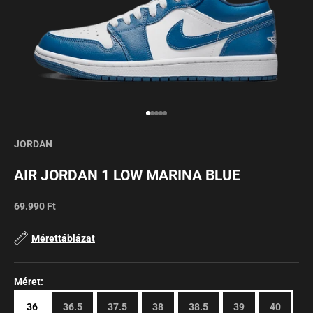
JORDAN
AIR JORDAN 1 LOW MARINA BLUE
Sale
69.990 Ft
Mérettáblázat
Méret:
36
36.5
37.5
38
38.5
39
40