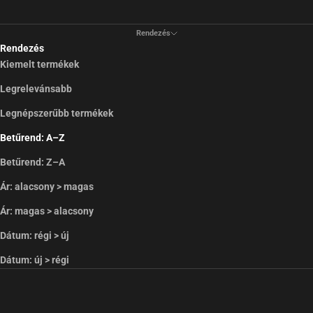
Rendezés
Rendezés
Kiemelt termékek
Legrelevánsabb
Legnépszerűbb termékek
Betűrend: A–Z
Betűrend: Z–A
Ár: alacsony > magas
Ár: magas > alacsony
Dátum: régi > új
Dátum: új > régi
ÚJDONSÁG
ÚJDONSÁG