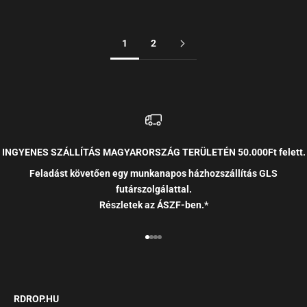
Sale
Sale
49.990 Ft
49.990 Ft
1
2
INGYENES SZÁLLÍTÁS MAGYARORSZÁG TERÜLETÉN 50.000Ft felett.
Feladást követően egy munkanapos házhozszállítás GLS
futárszolgálattal.
Részletek az ÁSZF-ben.*
RDROP.HU